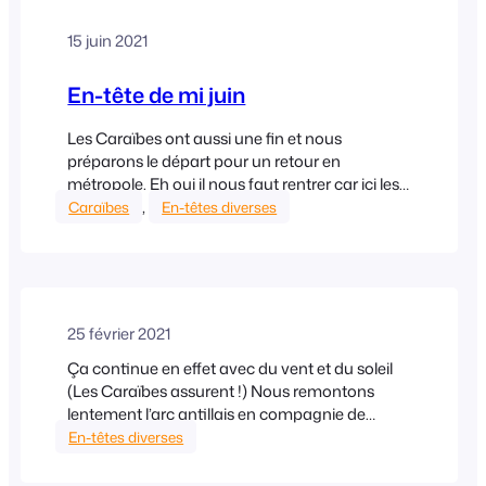
15 juin 2021
En-tête de mi juin
Les Caraïbes ont aussi une fin et nous
préparons le départ pour un retour en
métropole. Eh oui il nous faut rentrer car ici les
quarantaines ne sont pas près de finir et les
, 
Caraïbes
En-têtes diverses
amis, la famille nous manquent… Alors route
vers les Açores puis Brest où une place attend
Kéjadenn au Moulin Blanc. Nous…
25 février 2021
Ça continue en effet avec du vent et du soleil
(Les Caraïbes assurent !) Nous remontons
lentement l’arc antillais en compagnie de
Christine et Patrick, venu nous rejoindre à
En-têtes diverses
Grenade avec Chimère, leur fier voilier ! Les
différents pays « traversés » sont , comme