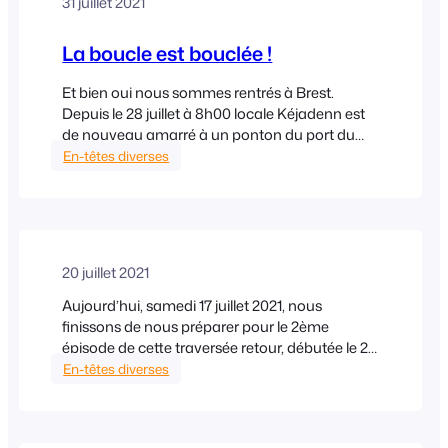
31 juillet 2021
La boucle est bouclée !
Et bien oui nous sommes rentrés à Brest.
Depuis le 28 juillet à 8h00 locale Kéjadenn est
de nouveau amarré à un ponton du port du
Moulin Blanc. Comme promis, je vous ai mis un
En-têtes diverses
article sur les dernières îles des Açores et sur ce
dernier épisode de traversée (un peu moins de
10 jours…
20 juillet 2021
Aujourd’hui, samedi 17 juillet 2021, nous
finissons de nous préparer pour le 2ème
épisode de cette traversée retour, débutée le 22
mai dernier. Après 5 semaines dans les îles des
En-têtes diverses
Açores, nous terminons par Santa Maria, la
plus au sud de l’archipel, d’où son surnom : Ilha
do Sol !! Je n’ai pas eu, ou…