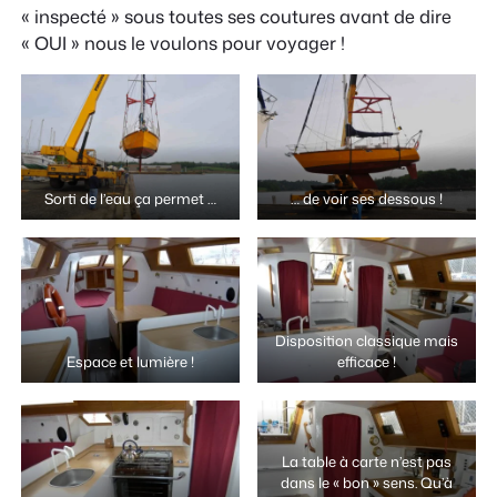
« inspecté » sous toutes ses coutures avant de dire
« OUI » nous le voulons pour voyager !
Sorti de l’eau ça permet …
… de voir ses dessous !
Disposition classique mais
Espace et lumière !
efficace !
La table à carte n’est pas
dans le « bon » sens. Qu’à