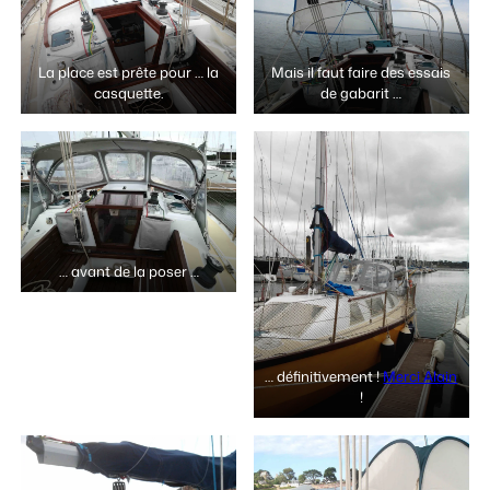
La place est prête pour … la
Mais il faut faire des essais
casquette.
de gabarit …
… avant de la poser …
… définitivement !
Merci Alain
!