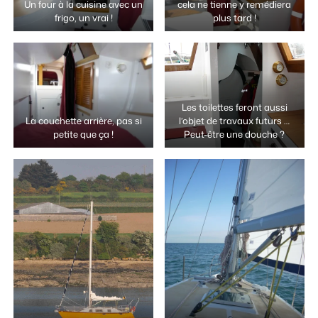
Un four à la cuisine avec un
cela ne tienne y remédiera
frigo, un vrai !
plus tard !
Les toilettes feront aussi
La couchette arrière, pas si
l’objet de travaux futurs …
petite que ça !
Peut-être une douche ?