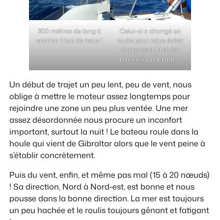
300 mètres de long à
Celui-ci a changé sa
environ 1 km de nous !
route pour nous éviter
clairement ! il en fût
remercier par radio !
Un début de trajet un peu lent, peu de vent, nous
oblige à mettre le moteur assez longtemps pour
rejoindre une zone un peu plus ventée. Une mer
assez désordonnée nous procure un inconfort
important, surtout la nuit ! Le bateau roule dans la
houle qui vient de Gibraltar alors que le vent peine à
s’établir concrètement.
Puis du vent, enfin, et même pas mal (15 à 20 nœuds)
! Sa direction, Nord à Nord-est, est bonne et nous
pousse dans la bonne direction. La mer est toujours
un peu hachée et le roulis toujours gênant et fatigant