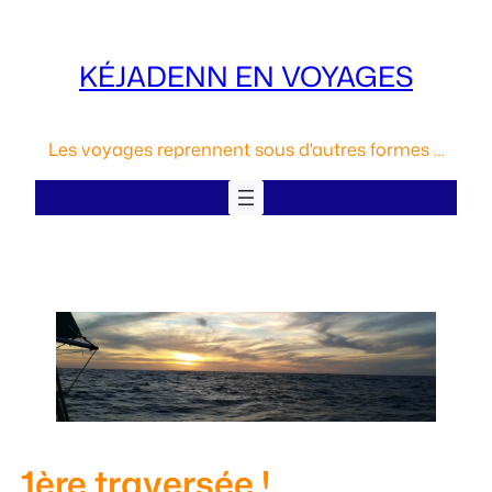
Aller
au
KÉJADENN EN VOYAGES
contenu
Les voyages reprennent sous d'autres formes …
1ère traversée !