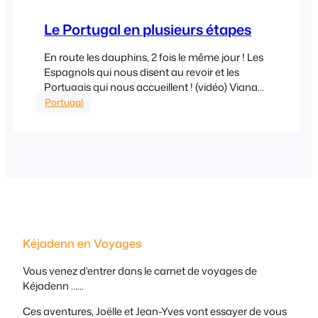
Le Portugal en plusieurs étapes
En route les dauphins, 2 fois le même jour ! Les
Espagnols qui nous disent au revoir et les
Portugais qui nous accueillent ! (vidéo) Viana
Do Castelo Vent de plus en plus fort en arrivant
Portugal
à Viana do Castello. Très jolis abords de côtes
mais une zone portuaire imposante vue de
l’extérieur. Pont qui…
Kéjadenn en Voyages
Vous venez d’entrer dans le carnet de voyages de
Kéjadenn ……
Ces aventures, Joëlle et Jean-Yves vont essayer de vous