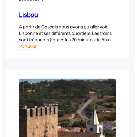
Lisboa
A partir de Cascais nous avons pu aller voir
Lisbonne et ses différents quartiers. Les trains
sont fréquents (toutes les 20 minutes de 5h à
1h du matin !) et pas chers surtout si on prend
Portugal
la carte tous transports pour la journée ! Nous
avons débuté par l’aquarium qui nous a pris un
bon…