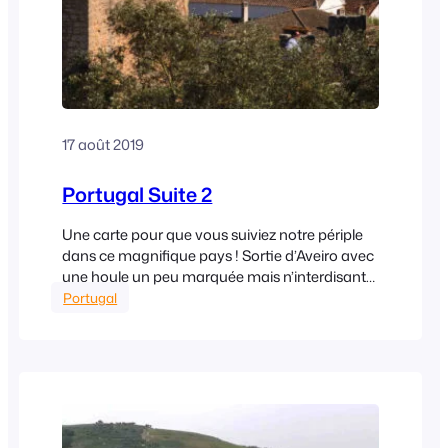
17 août 2019
Portugal Suite 2
Une carte pour que vous suiviez notre périple
dans ce magnifique pays ! Sortie d’Aveiro avec
une houle un peu marquée mais n’interdisant
pas la sortie pour Kéjadenn. Nous en partons
Portugal
avec la fin de la marée montante afin d’avoir
suffisamment d’eau à « la barre » et nous allons
à Peniche. Une nuit de navigation avec…