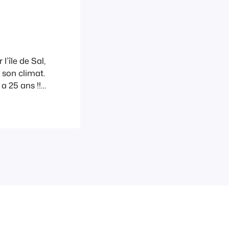
’île de Sal,
t son climat.
a 25 ans !!
trés aux
e sur