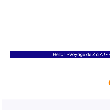
Aller
au
contenu
Hello !
Voyage de Z à A !