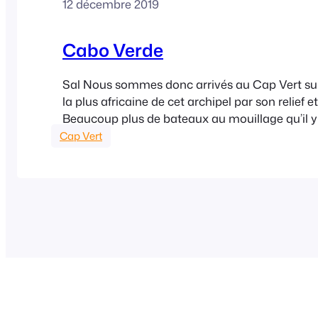
12 décembre 2019
Cabo Verde
Sal Nous sommes donc arrivés au Cap Vert sur l
la plus africaine de cet archipel par son relief e
Beaucoup plus de bateaux au mouillage qu’il y 
Nous y retrouvons quelques équipages rencon
Cap Vert
Canaries ou avant. Notamment Gégé et Sabin
Naluca, vus à Madeira…